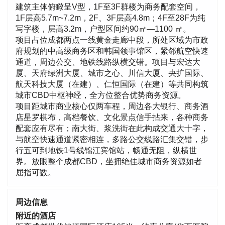
建筑主体俯瞰呈V型，1F至3F群楼为商务配套空间，
1F层高5.7m~7.2m，2F、3F层高4.8m；4F至28F为纯
写字楼，层高3.2m，户型区间约90㎡—1100 ㎡。
项目占位成都两点一线黄金走廊中段，所处区域为市政
府规划的中高级商务区和韩国领事馆区，紧邻航空快速
通道，周边公交、地铁线路纵横交错。项目与宏达大
厦、天府绿洲大厦、城市之心、川信大厦、央扩国际、
航天科技大厦（在建）、仁恒国际（在建）等共同构筑
城市CBD中枢神经，全方位整合优势商务资源。
项目距城市商业核心仅两车程，周边各大银行、商务酒
店星罗棋布，高档餐饮、文化景点信手拈来，各种商务
配套应有尽有；南大街、浆洗街在此构成交通大十字，
与航空快速通道紧密相连，多路公交线路汇集交错，步
行五可到地铁1号线锦江宾馆站，畅通无阻，纵横世
界。放眼整个成都CBD，坐拥绝佳城市商务资源如者
屈指可数。
周边信息
附近的酒店