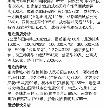
距离成都世代锦江国际酒店165米、柒夜公寓(华西医院
店)355米、如家精选酒店(成都天府广场华西武侯祠
店)100米、成都温馨阳光的小家公寓372米、成都在水
一方商务酒店(上池正街店)141米、成都华西诚信公寓
366米、四川锦江宾馆395米、成都锦鸿民宿365米、波
特酒店(武侯祠店)145米、成都明宇尚雅饭店450米。
附近酒店分析
2公里范围内共120家酒店。最近距离: 66米，最远距离:
1600米； 100米内3家，100-300米7家，300-500米18
家，500米-1公里61家，1-2公里31家；酒店类型12
种，前三种类型：经济型42家、舒适型29家、公寓式
酒店20家。统计时间：2026-06。
附近的餐饮
距离蓉城小馆·资格川菜(人民公园店)608米、耍都美食
广场411米、港久茶餐厅(仁恒置地店)710米、老方桌烂
蹄花(锦里店)99米、饕林餐厅(武侯祠店)488米、老堂里
老火锅(釜山国际城市公馆店)90米、锦里小吃街1.1公
里、寻味老三样·江西菜(青羊直营店)99米、南堂馆·新
川菜(春熙路店)767米、胖老汉(西御街店)769米。
附近餐饮分析