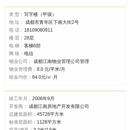
类 型：
写字楼（甲级）
地 址：
成都市青羊区下南大街2号
电 话：
18109080911
楼 层：
28层
电 梯：
客梯6部
网 络：
电信
物业公司：
成都江南物业管理公司管理
物业管理费：
8.0 元/平米/月
租金均价：
64.0元/㎡·月
竣工年月：
2006年9月
开发商：
成都江南房地产开发有限公司
总建筑面积：
45728平方米
标准层面积：
1128平方米
层高/净高：
3.2米/2.5米