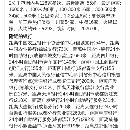
2公里范围内共128家餐饮。最近距离: 55米，最远距离:
1600米； 100米内8家，100-300米16家，300-500米
34家，500米-1公里62家，1-2公里8家；餐饮类型26
种，前三种热门类型：川菜54家、中餐16家、火锅13
家。人均约¥6～¥292。统计时间：2026-06。
附近的银行
距离中国农业银行个贷营销中心(锦城支行)54米、距离
中国农业银行(锦城支行)73米、距离中国农业银行24小
时自助银行(成都锦城支行营业部)80米、距离四川银行
24小时自助银行(青羊支行)140米、距离中国工商银行
(滨江支行)155米、距离四川银行(成都青羊支行)155
米、距离中国人民银行征信中心四川省分中心信用报告
代理查询点(天津银行成都滨江支行)200米、距离广发
银行(青羊支行)215米、距离天津银行(滨江支行营业
部)217米、距离天津银行24小时自助银行(成都滨江支
行)218米、距离广发银行24小时自助银行服务231米、
距离大连银行(成都分行)260米、距离大连银行24小时
自助银行服务(成都分行营业部)260米、距离重庆银行
24小时自助银行服务(成都滨江支行)292米、距离成都
银行小微金融中心(金河支行)319米、距离成都银行(金