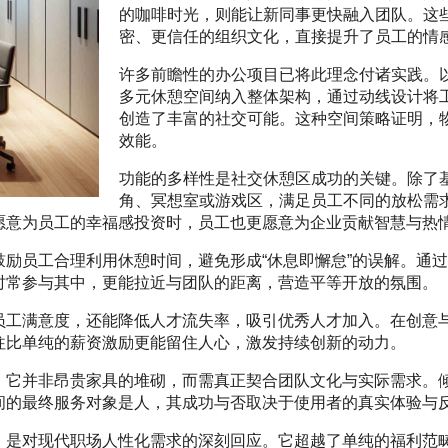
的咖啡时光，则能让新同事更快融入团队。这
密、更信任的组织文化，直接提升了员工的情
许多前瞻性的办公项目已将此理念付诸实践。
多元休憩空间纳入整体架构，通过动线设计将
创造了丰富的社交可能。这种空间策略证明，
效能。
功能的多样性是社交休憩区成功的关键。除了
角、冥想室或游戏区，满足员工不同的放松需
愿意为员工的幸福感投资时，员工也更愿意为企业贡献智慧与热
励员工合理利用休憩时间，避免形成“休息即懈怠”的误解。通
时常参与其中，更能拉近与团队的距离，营造平等开放的氛围。
员工满意度，还能降低人才流失率，吸引优秀人才加入。在创意
往比单纯的薪资激励更能留住人心，激发持续创新的动力。
。它并非昂贵家具的堆砌，而需真正契合团队文化与实际需求。
间的最终服务对象是人，其成功与否取决于使用者的真实体验与
，是对现代职场人性化需求的深刻回应。它超越了单纯的福利范