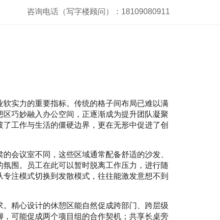
咨询电话（写字楼顾问）：18109080911
业软实力的重要指标。传统的格子间布局已难以满
憩区巧妙融入办公空间，正逐渐成为提升团队凝聚
破了工作与生活的僵硬边界，更在无形中促进了创
肃的会议室不同，这些区域通常配备舒适的沙发、
的氛围。员工在此可以暂时脱离工作压力，进行随
从专注模式切换到发散模式，往往能激发意想不到
。
求。精心设计的休憩区能自然促成跨部门、跨层级
聊，可能促成两个项目组的合作契机；共享长桌旁