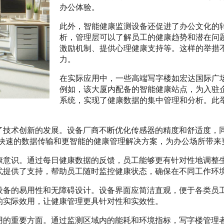
办公体验。
此外，智能健康监测设备还促进了办公文化的
析，管理层可以了解员工的健康趋势和潜在问
激励机制、提供心理健康支持等。这样的举措
力。
在实际应用中，一些高端写字楼如宏达国际广
例如，该大厦内配备的智能健康站点，为入驻
系统，实现了健康数据的集中管理和分析。此
了技术创新的发展。设备厂商不断优化传感器的精度和舒适度，
更快速的数据传输和更智能的健康管理解决方案，为办公场所带来
康意识。通过每日健康数据的反馈，员工能够更有针对性地调整
式提供了支持，帮助员工随时监控健康状态，确保在不同工作环
设备的易用性和无障碍设计。设备界面应简洁直观，便于各类员
的实际效用，让健康管理更具针对性和实效性。
用的重要方面。通过监测区域内的能耗和环境指标，写字楼管理