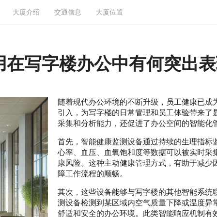
大厦介绍
交通信息
大厦位置
用在写字楼办公中有何突出表
随着现代办公环境的不断升级，员工健康已成
引入，为写字楼的日常管理和员工体验带来了
采集和分析能力，还促进了办公空间的智能化
首先，智能健康监测设备通过持续的生理指标
心率、血压、血氧饱和度等数据可以被实时采
康风险。这种主动健康管理方式，有助于减少
障工作流程的顺畅。
其次，这些设备能够与写字楼的其他智能系统
测设备检测到某区域内空气质量下降或温度异
舒适和安全的办公环境。此类智能响应机制有