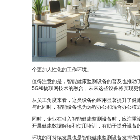
个更加人性化的工作环境。
值得注意的是，智能健康监测设备的普及也推动
5G和物联网技术的融合，未来这些设备将实现
从员工角度来看，这类设备的应用显著提升了健
与此同时，智能设备也为远程办公和混合办公模
同时，企业在引入智能健康监测设备时，应注重
开展健康数据解读和使用培训，有助于提升设备
环境的可持续发展也是智能健康监测设备发挥作