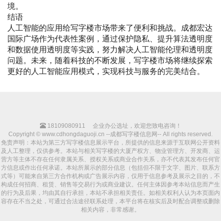
境。
结语
人工智能的应用给写字楼市场带来了便利和挑战。成都宏达
国际广场作为代表性案例，通过保护隐私、提升算法透明度
和数据使用透明度等实践，努力解决人工智能伦理和透明度
问题。未来，随着科技的不断发展，写字楼市场将继续探索
更好的人工智能应用模式，实现科技与服务的完美结合。
18109080911
企业办公选址，欢迎您致电咨询！
Copyright © www.cdhongdaguoji.cn --成都写字楼信息网-- All rights reserved.
免责声明：本站为第三方写字楼信息展示平台，所提供的信息来源于互联网公开资料
及人工整理，仅供参考。本站与相关写字楼的大厦产权方、物业管理方、开发商、运
营方等主体不存在任何隶属关系、授权关系或商业合作关系，亦不代表其发布任何官
方信息或作出任何承诺。本站所展示的部分信息（包括但不限于文字、图片、联系方
式等）可能来自第三方合作机构或广告展示内容，仅用于信息参考及展示之目的，不
构成任何招商、租赁、销售等交易行为或商业建议。任何主体因参考本站信息而产生
的行为及后果，均由其自行承担，本站不承担相关责任。如相关权利人认为本页面内
容存在不当之处，可通过合法途径联系处理，本平台将在核实后及时配合调整或删除
相关内容，非常感谢。